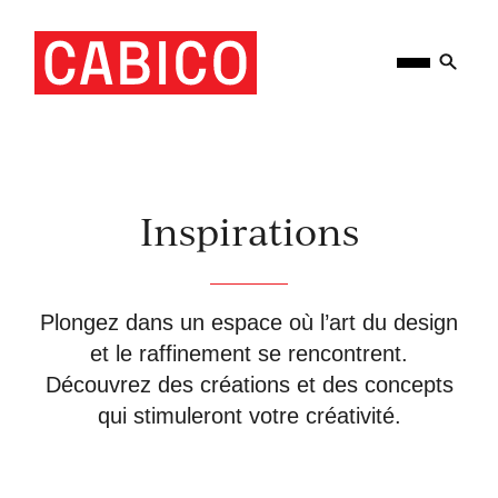
Skip
Homepage
Open
to
Link
Mobile
content
Menu
Inspirations
Plongez dans un espace où l’art du design
et le raffinement se rencontrent.
Découvrez des créations et des concepts
qui stimuleront votre créativité.